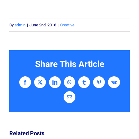
By
admin
|
June 2nd, 2016
|
Creative
Share This Article
Facebook
X
LinkedIn
WhatsApp
Tumblr
Pinterest
Vk
Email
Related Posts