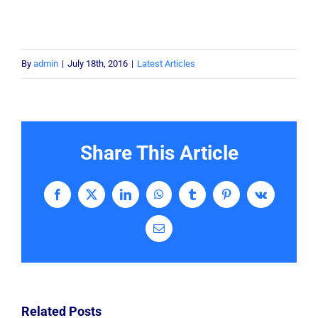
By
admin
|
July 18th, 2016
|
Latest Articles
Share This Article
Facebook
X
LinkedIn
WhatsApp
Tumblr
Pinterest
Vk
Email
Related Posts